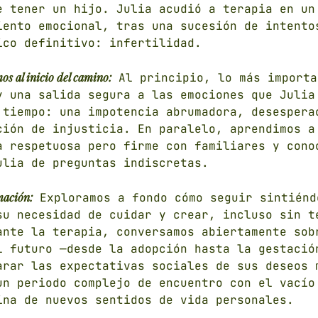
e tener un hijo. Julia acudió a terapia en un
iento emocional, tras una sucesión de intento
ico definitivo: infertilidad.
s al inicio del camino:
Al principio, lo más importa
y una salida segura a las emociones que Julia
 tiempo: una impotencia abrumadora, desespera
ción de injusticia. En paralelo, aprendimos a
a respetuosa pero firme con familiares y cono
ulia de preguntas indiscretas.
mación:
Exploramos a fondo cómo seguir sintiénd
su necesidad de cuidar y crear, incluso sin t
ante la terapia, conversamos abiertamente sob
l futuro —desde la adopción hasta la gestació
arar las expectativas sociales de sus deseos 
un periodo complejo de encuentro con el vacío
ina de nuevos sentidos de vida personales.