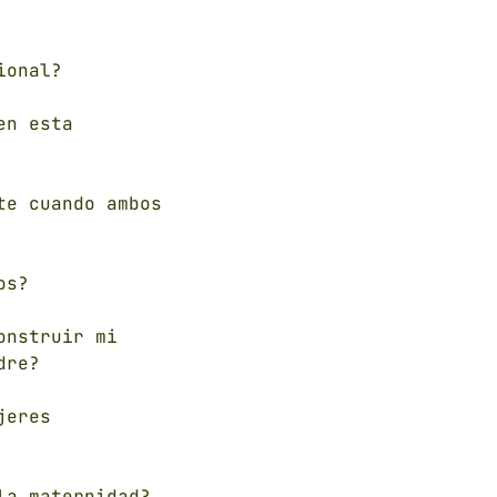
ional?
en esta
te cuando ambos
os?
onstruir mi
dre?
jeres
la maternidad?