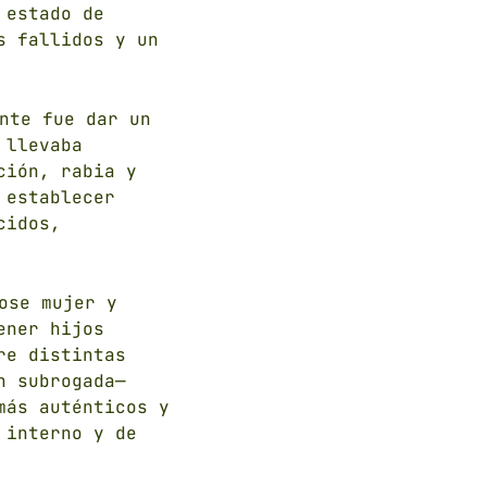
 estado de
s fallidos y un
nte fue dar un
 llevaba
ción, rabia y
 establecer
cidos,
ose mujer y
ener hijos
re distintas
n subrogada—
más auténticos y
 interno y de