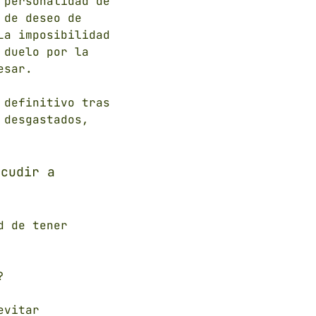
 personalidad de
 de deseo de
La imposibilidad
 duelo por la
esar.
 definitivo tras
 desgastados,
acudir a
d de tener
?
evitar