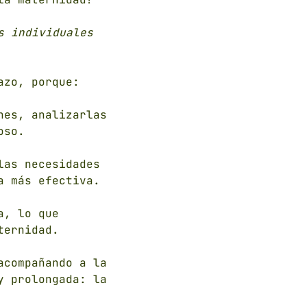
s individuales
azo, porque:
nes, analizarlas
oso.
las necesidades
a más efectiva.
a, lo que
ternidad.
acompañando a la
y prolongada: la