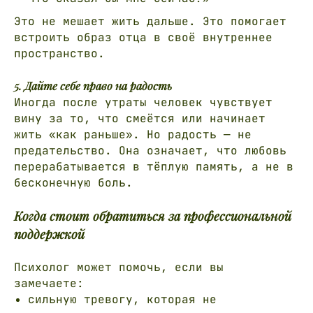
КАК ПРОХОДИТ ПЕРВАЯ ВСТРЕЧА
Это не мешает жить дальше. Это помогает
встроить образ отца в своё внутреннее
пространство.
Контакты и полезные
ссылки
5. Дайте себе право на радость
Иногда после утраты человек чувствует
ПРОЙТИ ДИАГНОСТИЧЕСКИЙ ТЕСТ
вину за то, что смеётся или начинает
жить «как раньше». Но радость — не
предательство. Она означает, что любовь
YOUTUBE
перерабатывается в тёплую память, а не в
TELEGRAM КАНАЛ
бесконечную боль.
INSTAGRAM
VKONTAKTE
Когда стоит обратиться за профессиональной
поддержкой
РАЗРАБОТКА САЙТА — LUBIDESIGN
Психолог может помочь, если вы
замечаете:
© Elena Kaygorodova 2025
сильную тревогу, которая не