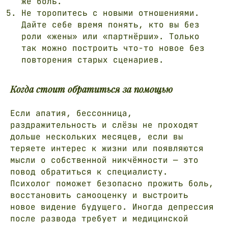
же боль.
VKONTAKTE
Не торопитесь с новыми отношениями.
Дайте себе время понять, кто вы без
роли «жены» или «партнёрши». Только
РАЗРАБОТКА САЙТА — LUBIDESIGN
так можно построить что-то новое без
повторения старых сценариев.
© Elena Kaygorodova 2025
Когда стоит обратиться за помощью
Если апатия, бессонница,
раздражительность и слёзы не проходят
дольше нескольких месяцев, если вы
теряете интерес к жизни или появляются
мысли о собственной никчёмности — это
повод обратиться к специалисту.
Психолог поможет безопасно прожить боль,
восстановить самооценку и выстроить
новое видение будущего. Иногда депрессия
после развода требует и медицинской