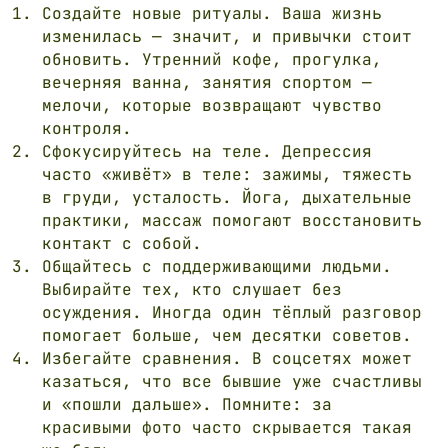
Создайте новые ритуалы. Ваша жизнь
изменилась — значит, и привычки стоит
обновить. Утренний кофе, прогулка,
вечерняя ванна, занятия спортом —
ВАЖНАЯ ИНФОРМАЦИЯ
мелочи, которые возвращают чувство
контроля.
ЭКСТРЕННАЯ СВЯЗЬ
Сфокусируйтесь на теле. Депрессия
часто «живёт» в теле: зажимы, тяжесть
КАК ПРОХОДИТ ПЕРВАЯ ВСТРЕЧА
в груди, усталость. Йога, дыхательные
практики, массаж помогают восстановить
Контакты и полезные
контакт с собой.
Общайтесь с поддерживающими людьми.
ссылки
Выбирайте тех, кто слушает без
осуждения. Иногда один тёплый разговор
ПРОЙТИ ДИАГНОСТИЧЕСКИЙ ТЕСТ
помогает больше, чем десятки советов.
Избегайте сравнения. В соцсетях может
казаться, что все бывшие уже счастливы
YOUTUBE
и «пошли дальше». Помните: за
TELEGRAM КАНАЛ
красивыми фото часто скрывается такая
INSTAGRAM